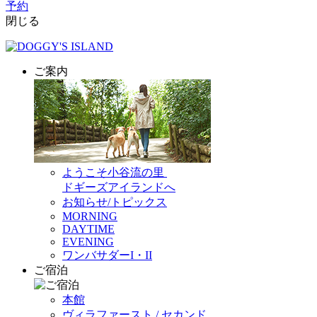
予約
閉じる
ご案内
ようこそ小谷流の里
ドギーズアイランドへ
お知らせ/トピックス
MORNING
DAYTIME
EVENING
ワンバサダーI・II
ご宿泊
本館
ヴィラファースト / セカンド