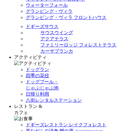
ウォーターフォール
グランピング・ヴィラ
グランピング・ヴィラ フロントハウス
ドギーズサウス
サウスウイング
アクアテラス
ファミリーロッジ フォレストテラス
カーサブランカ
アクティビティ
ドッグラン
四季の花径
ドッグプール・
じゃぶじゃぶ池
日帰り利用
八街レンタルステーション
レストラン &
カフェ
ドギーズレストラン レイクフォレスト
昔ながらの洋食 蜩の里
[Grand Opening Soon]