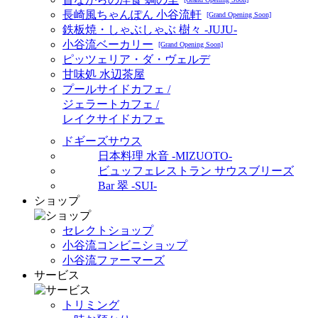
長崎風ちゃんぽん 小谷流軒
[Grand Opening Soon]
鉄板焼・しゃぶしゃぶ 樹々 -JUJU-
小谷流ベーカリー
[Grand Opening Soon]
ピッツェリア・ダ・ヴェルデ
甘味処 水辺茶屋
プールサイドカフェ /
ジェラートカフェ /
レイクサイドカフェ
ドギーズサウス
日本料理 水音 -MIZUOTO-
ビュッフェレストラン サウスブリーズ
Bar 翠 -SUI-
ショップ
セレクトショップ
小谷流コンビニショップ
小谷流ファーマーズ
サービス
トリミング